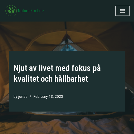
Skip
to
content
Njut av livet med fokus på
kvalitet och hållbarhet
by
jonas
February 13, 2023