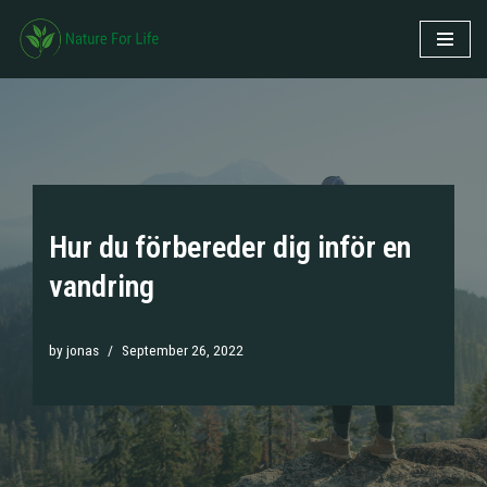
Skip
to
content
Hur du förbereder dig inför en
vandring
by
jonas
September 26, 2022